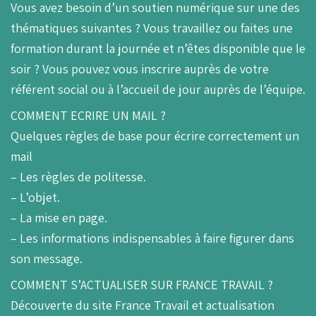
Vous avez besoin d’un soutien numérique sur une des
thématiques suivantes ? Vous travaillez ou faites une
formation durant la journée et n’êtes disponible que le
Retrouvez-nous au
Accueil et services
soir ? Vous pouvez vous inscrire auprès de votre
référent social ou à l’accueil de jour auprès de l’équipe.
19 quai des Bateliers
Lundi - Vendredi :
67000 Strasbourg
9h - 17h
COMMENT ECRIRE UN MAIL ?
Quelques règles de base pour écrire correctement un
mail
– Les règles de politesse.
– L’objet.
– La mise en page.
– Les informations indispensables à faire figurer dans
son message.
COMMENT S’ACTUALISER SUR FRANCE TRAVAIL ?
Découverte du site France Travail et actualisation