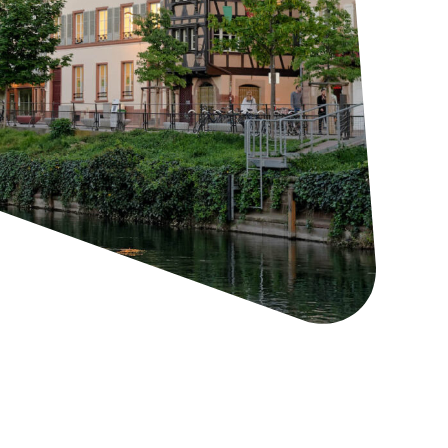
rvices
redi :