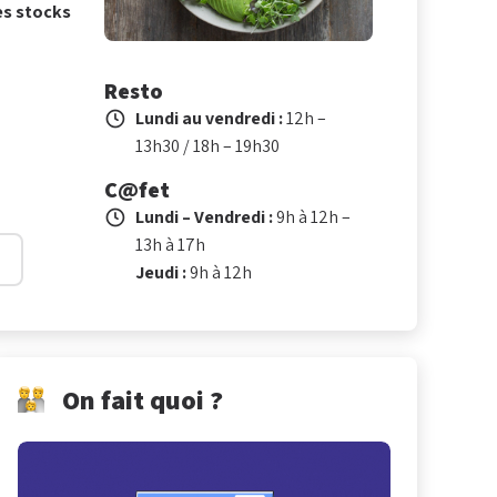
des stocks
Resto
Lundi au vendredi :
12h –
13h30 / 18h – 19h30
C@fet
Lundi – Vendredi :
9h à 12h –
13h à 17h
Jeudi :
9h à 12h
On fait quoi ?