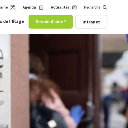
maine
Agenda
Actualités
Recherche
s de l’Étage
Besoin d’aide ?
Intranet
 enfance