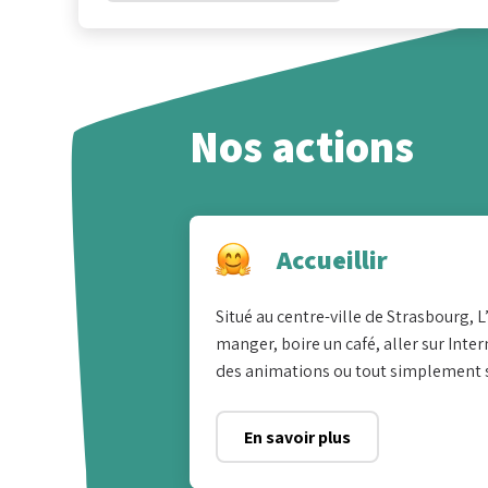
Nos actions
Accueillir
Que recherc
Situé au centre-ville de Strasbourg, 
manger, boire un café, aller sur Intern
des animations ou tout simplement s
En savoir plus