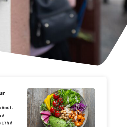
ur
 Août.
s à
 17h à