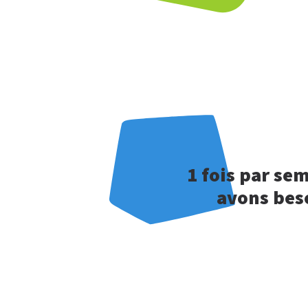
1 fois par se
avons beso