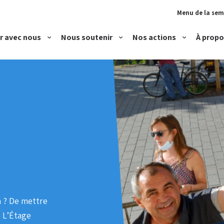
Menu de la se
r avec nous
Nous soutenir
Nos actions
À propo
Devenir bénévole
Faire un don
Accueillir
Rejoindre notre équipe
Proposer un logement
Accompagner
Héberger et loger
Parentalité et petite
n ? De mettre
 L’Étage