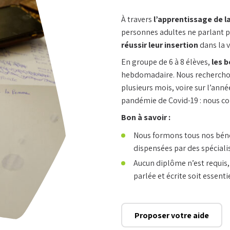
À travers
l’apprentissage de l
personnes adultes ne parlant p
réussir leur insertion
dans la v
En groupe de 6 à 8 élèves,
les b
Retrouvez-nous au
Accueil et se
hebdomadaire. Nous recherchon
19 quai des Bateliers
Lundi - Vend
plusieurs mois, voire sur l’anné
67000 Strasbourg
9h - 17h
pandémie de Covid-19 : nous com
Bon à savoir :
Nous formons tous nos béné
dispensées par des spéciali
Aucun diplôme n’est requis,
parlée et écrite soit essentie
Proposer votre aide