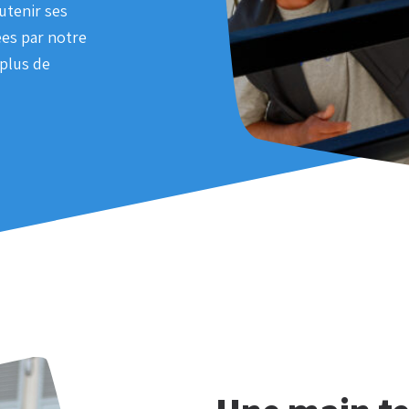
utenir ses
ées par notre
 plus de