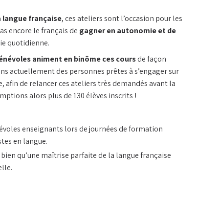
a langue française
, ces ateliers sont l’occasion pour les
as encore le français de
gagner en autonomie et de
ie quotidienne.
énévoles animent en binôme ces cours
de façon
rvices
s actuellement des personnes prêtes à s’engager sur
redi :
e, afin de relancer ces ateliers très demandés avant la
ptions alors plus de 130 élèves inscrits !
voles enseignants lors de journées de formation
stes en langue.
 bien qu’une maîtrise parfaite de la langue française
lle.