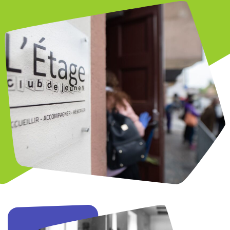
Retrouvez-nous au
Accueil et services
19 quai des Bateliers
Lundi - Vendredi :
67000 Strasbourg
9h - 17h