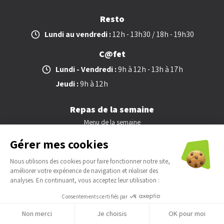
Resto
Lundi au vendredi :
12h - 13h30 / 18h - 19h30
C@fet
Lundi - Vendredi :
9h à 12h - 13h à 17h
Jeudi :
9h à 12h
Repas de la semaine
Menu de la semaine
Gérer mes cookies
Réserver
Nous utilisons des cookies pour faire fonctionner notre site,
améliorer votre expérience de navigation et réaliser des
analyses. En continuant, vous acceptez leur utilisation :
Consentements certifiés par
À propos
Non merci
Je choisis
OK pour moi
À propos de l’Étage