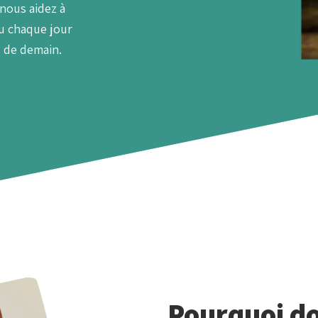
 nous aidez à
eu chaque jour
s de demain.
Pourquoi do