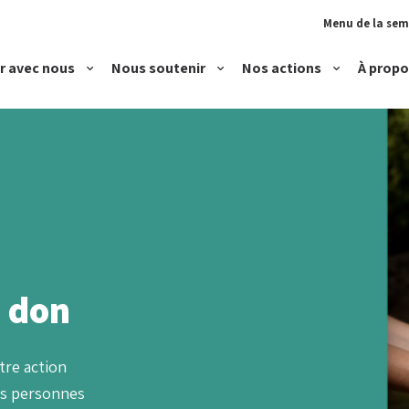
Menu de la se
r avec nous
Nous soutenir
Nos actions
À propo
Devenir bénévole
Faire un don
Accueillir
Rejoindre notre équipe
Proposer un logement
Accompagner
Héberger et loger
Parentalité et petite
n don
tre action
es personnes