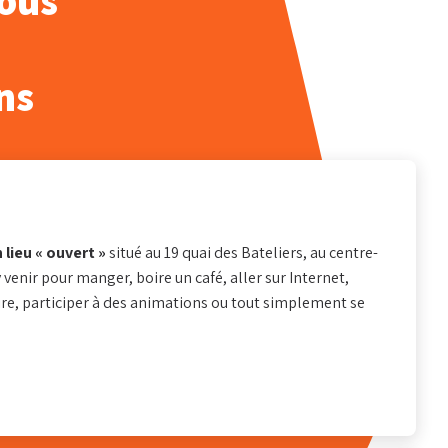
nous
ns
Retrouvez-nous au
Accueil et se
19 quai des Bateliers
Lundi - Vend
67000 Strasbourg
9h - 17h
 lieu « ouvert »
situé au 19 quai des Bateliers, au centre-
y venir pour manger, boire un café, aller sur Internet,
lire, participer à des animations ou tout simplement se