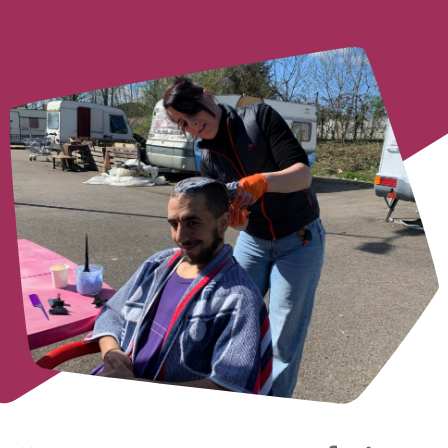
Retrouvez-nous au
Accueil et services
19 quai des Bateliers
Lundi - Vendredi :
67000 Strasbourg
9h - 17h