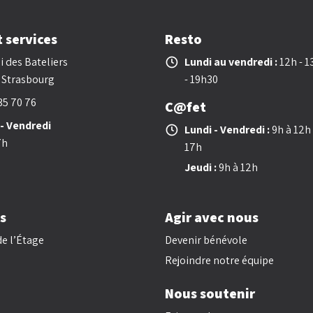
t services
Resto
i des Bateliers
Lundi au vendredi :
12h - 1
 Strasbourg
- 19h30
35 70 76
C@fet
 - Vendredi
Lundi - Vendredi :
9h à 12h 
7h
17h
Jeudi :
9h à 12h
s
Agir avec nous
e l’Étage
Devenir bénévole
Rejoindre notre équipe
Nous soutenir