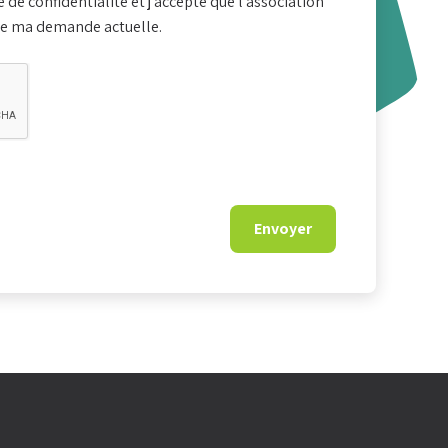
e de confidentialité et j’accepte que l’association
de ma demande actuelle.
rvices
redi :