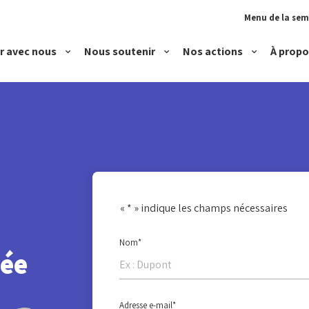
Menu de la se
r avec nous
Nous soutenir
Nos actions
À propo
Devenir bénévole
Faire un don
Accueillir
Rejoindre notre équipe
Proposer un logement
Accompagner
Héberger et loger
Parentalité et petite
«
*
» indique les champs nécessaires
Nom
*
née
Adresse e-mail
*