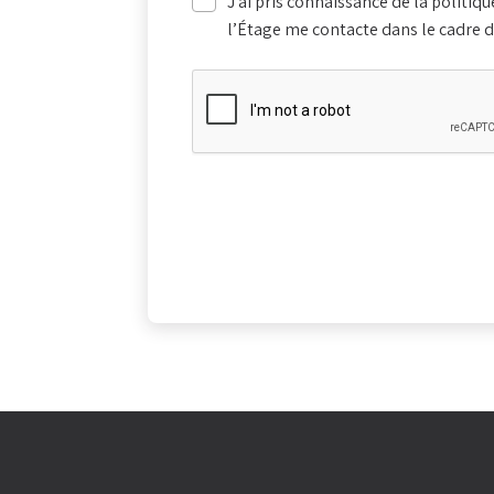
J’ai pris connaissance de la politiqu
l’Étage me contacte dans le cadre 
Retrouvez-nous au
Accueil et se
19 quai des Bateliers
Lundi - Vend
67000 Strasbourg
9h - 17h