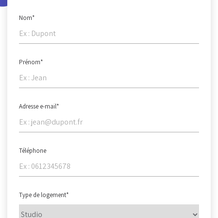
Nom
*
Retrouvez-nous au
Accueil et services
19 quai des Bateliers
Lundi - Vendredi :
Prénom
*
67000 Strasbourg
9h - 17h
Adresse e-mail
*
Téléphone
Type de logement
*