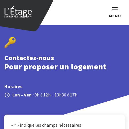
MENU
Que recherchez-vous ?
Contactez-nous
Pour proposer un logement
Horaires
Lun – Ven :
9h à 12h – 13h30 à 17h
«
*
» indique les champs nécessaires