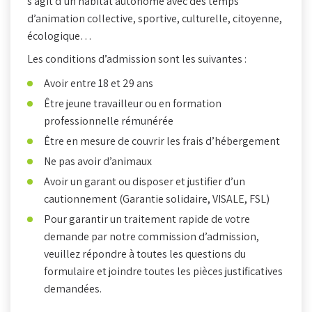
s’agit d’un habitat autonome avec des temps
d’animation collective, sportive, culturelle, citoyenne,
écologique…
Les conditions d’admission sont les suivantes :
Retrouvez-nous au
Accueil et services
Avoir entre 18 et 29 ans
19 quai des Bateliers
Lundi - Vendredi :
Être jeune travailleur ou en formation
67000 Strasbourg
9h - 17h
professionnelle rémunérée
Être en mesure de couvrir les frais d’hébergement
Ne pas avoir d’animaux
Avoir un garant ou disposer et justifier d’un
cautionnement (Garantie solidaire, VISALE, FSL)
Pour garantir un traitement rapide de votre
demande par notre commission d’admission,
veuillez répondre à toutes les questions du
formulaire et joindre toutes les pièces justificatives
demandées.