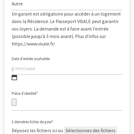
Un garant est obligatoire pour accéder à un logement
dans la Résidence. Le Passeport VISALE peut garantir
vos loyers. La demande est à faire avant l'entrée
(possible jusqu'à 3 mois avant). Plus d'infos sur
https://www.visale.fr/
Date d'entrée souhaitée
JJ
slash
MM
Pièce d'identité
*
slash
AAAA
3 dernières fiches de paie
*
Déposez les fichiers ici ou
Sélectionnez des fichiers