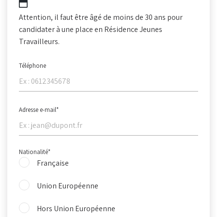
JJ
slash
Attention, il faut être âgé de moins de 30 ans pour
MM
candidater à une place en Résidence Jeunes
slash
Travailleurs.
AAAA
Téléphone
Adresse e-mail
*
Nationalité
*
Française
Union Européenne
Hors Union Européenne