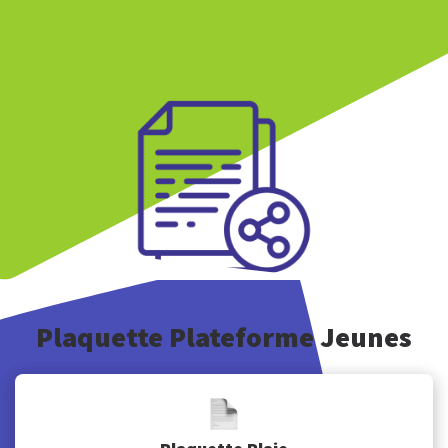
Retrouvez-nous au
Accueil et services
19 quai des Bateliers
Lundi - Vendredi :
67000 Strasbourg
9h - 17h
Plaquette Plateforme Jeunes