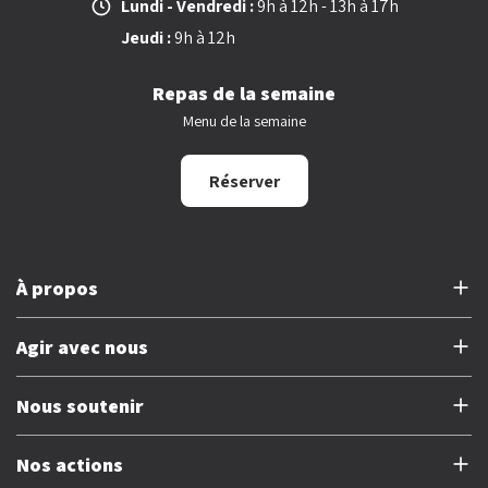
Lundi - Vendredi :
9h à 12h - 13h à 17h
Jeudi :
9h à 12h
Repas de la semaine
Menu de la semaine
Réserver
À propos
À propos de l’Étage
Agir avec nous
Devenir bénévole
Nous soutenir
Rejoindre notre équipe
Faire un don
Nos actions
Proposer un logement